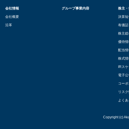
会社情報
グループ事業内容
株主・
会社概要
決算短
沿革
有価証
株主総
優待情
配当情
株式情
IRス
電子公
コーポ
リスク
よくあ
Copyright (c) Ak